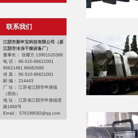
联系我们
江阴市新申宝科技有限公司（原
江阴市冷冻干燥设备厂）
董事长： 张耀方 13901520388
电 话： 86-510-86621001
86621481 86682688
传 真： 86-510-86621001
邮 编： 214443
厂 址： 江苏省江阴市申港镇
（西街）
地 址： 江苏省江阴市申港镇澄
路1858号
Email
：
576198592@qq.com