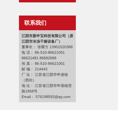
联系我们
江阴市新申宝科技有限公司（原
江阴市冷冻干燥设备厂）
董事长： 张耀方 13901520388
电 话： 86-510-86621001
86621481 86682688
传 真： 86-510-86621001
邮 编： 214443
厂 址： 江苏省江阴市申港镇
（西街）
地 址： 江苏省江阴市申港镇澄
路1858号
Email
：
576198592@qq.com