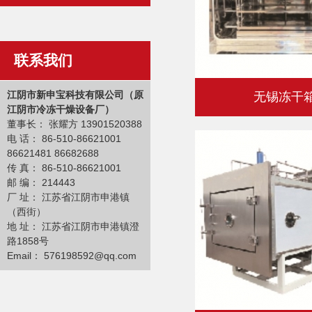
联系我们
江阴市新申宝科技有限公司（原
无锡冻干
江阴市冷冻干燥设备厂）
董事长： 张耀方 13901520388
电 话： 86-510-86621001
86621481 86682688
传 真： 86-510-86621001
邮 编： 214443
厂 址： 江苏省江阴市申港镇
（西街）
地 址： 江苏省江阴市申港镇澄
路1858号
Email
：
576198592@qq.com