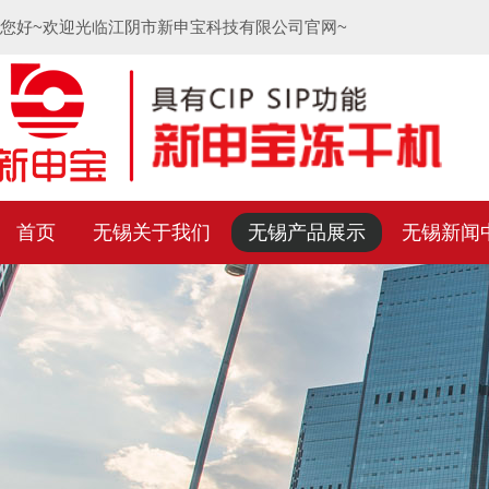
您好~欢迎光临江阴市新申宝科技有限公司官网~
首页
无锡关于我们
无锡产品展示
无锡新闻